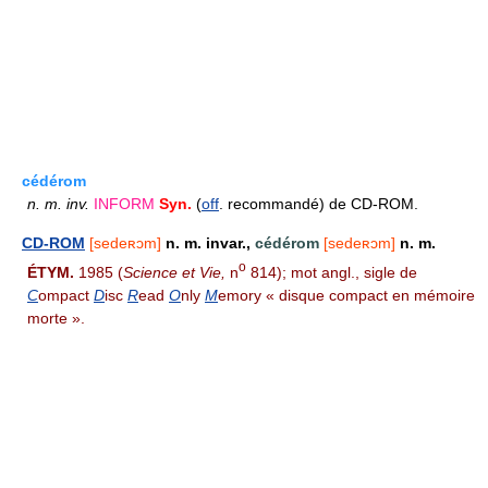
cédérom
n.
m.
inv.
INFORM
Syn.
(
off
. recommandé) de CD-ROM.
CD-ROM
[sedeʀɔm]
n. m. invar.,
cédérom
[sedeʀɔm]
n. m.
o
ÉTYM.
1985 (
Science et Vie,
n
814); mot angl., sigle de
C
ompact
D
isc
R
ead
O
nly
M
emory « disque compact en mémoire
morte ».