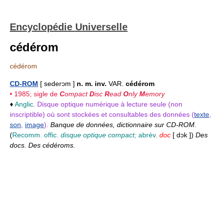
Encyclopédie Universelle
cédérom
cédérom
CD-ROM
[ sederɔm ]
n. m. inv.
VAR.
cédérom
• 1985; sigle de
C
ompact
D
isc
R
ead
O
nly
M
emory
♦
Anglic.
Disque optique numérique à lecture seule (non
inscriptible) où sont stockées et consultables des données (
texte
,
son
,
image
).
Banque de données, dictionnaire sur CD-ROM.
(
Recomm. offic.
disque optique compact;
abrév.
doc
[ dɔk ])
Des
docs. Des cédéroms.