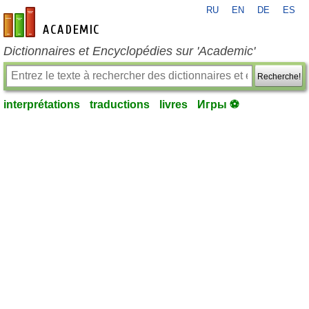
RU
EN
DE
ES
fr-academic.com
Dictionnaires et Encyclopédies sur 'Academic'
Recherche!
interprétations
traductions
livres
Игры ⚽