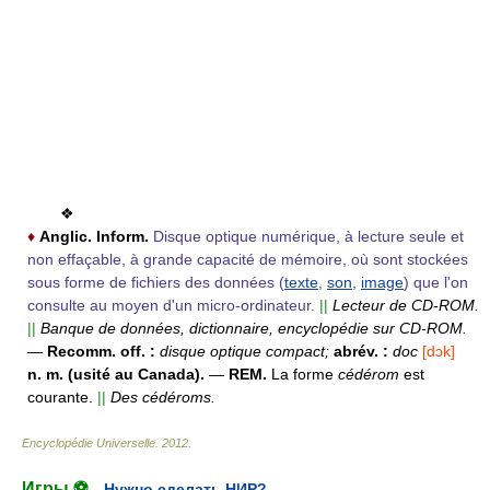
❖
♦
Anglic.
Inform.
Disque optique numérique, à lecture seule et
non effaçable, à grande capacité de mémoire, où sont stockées
sous forme de fichiers des données (
texte
,
son
,
image
) que l'on
consulte au moyen d'un micro-ordinateur.
||
Lecteur de CD-ROM.
||
Banque de données, dictionnaire, encyclopédie sur CD-ROM.
—
Recomm. off. :
disque optique compact;
abrév. :
doc
[dɔk]
n. m.
(usité au Canada).
—
REM.
La forme
cédérom
est
courante.
||
Des cédéroms.
Encyclopédie Universelle
.
2012
.
Игры ⚽
Нужно сделать НИР?